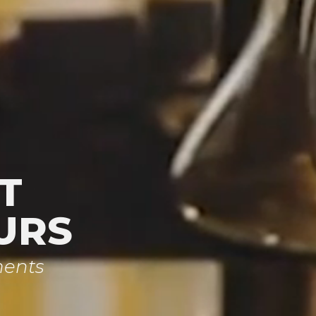
T
URS
ments