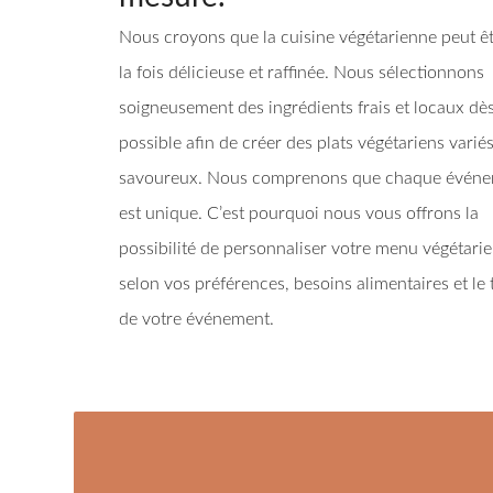
Comex
erres, mers
Ajoutez du
77140
construction
ou
cachet à vos
Soirée
Nous croyons que la cuisine végétarienne peut êt
Nous avons
Traiteur à
égétariens,
événements,
d'entreprise
de plus en plus
une pause
notre chef
Melun, 77000
la fois délicieuse et raffinée. Nous sélectionnons
de partenaires
gourmande
cusine
Pot de départ à
à
Traiteur à
our les
devant vous
soigneusement des ingrédients frais et locaux dè
Fontainebleau
la retraite
rofessionnels.
et livre ses
Bourron
et ses
conseils pour
n savoir plus
possible afin de créer des plats végétariens variés
Voir tous les
Marlotte
alentours.
une cuisson
Vous êtes
événements
réussie.
Traiteur à
savoureux. Nous comprenons que chaque évén
client les Cinq
Page en
professionnels
Saveurs,
Dammarie Les
construction
est unique. C’est pourquoi nous vous offrons la
obtenez des
Voir tous les
Lys, 77000
remises chez
événements
possibilité de personnaliser votre menu végétari
nos
Traiteur à
partenaires.
d'entreprises
Saint Fargeau
selon vos préférences, besoins alimentaires et le
Ponthierry
de votre événement.
Traiteur à
Thomery
Traiteur à Sens