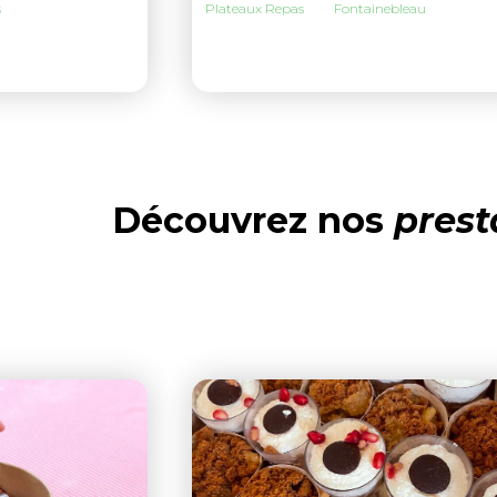
s
Plateaux Repas
Fontainebleau
Découvrez nos
prest