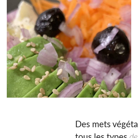
Des mets végéta
tous les types
de