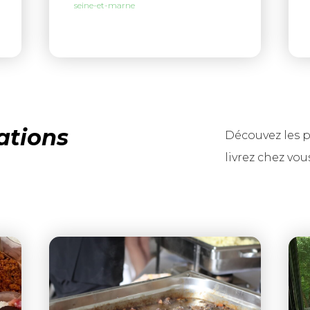
seine-et-marne
ations
Découvez les p
livrez chez vous