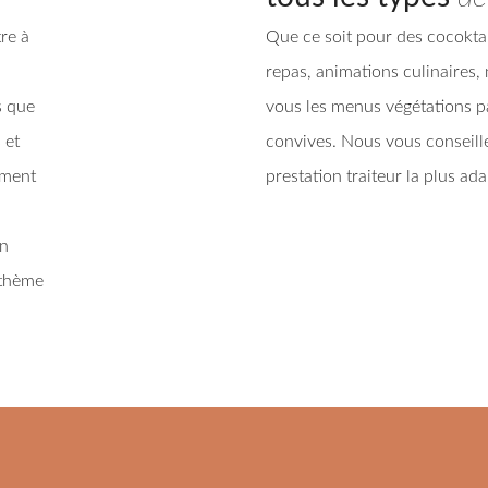
re à
Que ce soit pour des cocoktai
repas, animations culinaires,
s que
vous les menus végétations pa
 et
convives. Nous vous conseill
ement
prestation traiteur la plus a
en
 thème