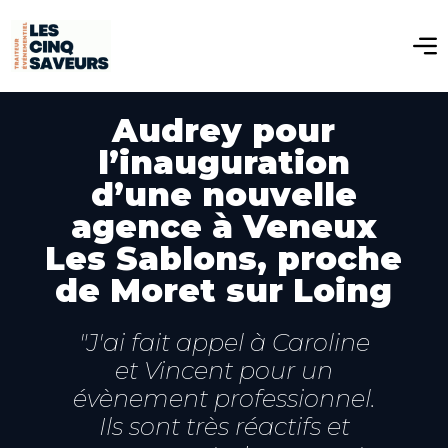
Audrey pour
l’inauguration
d’une nouvelle
agence à Veneux
Les Sablons, proche
de Moret sur Loing
"J'ai fait appel à Caroline
et Vincent pour un
évènement professionnel.
Ils sont très réactifs et