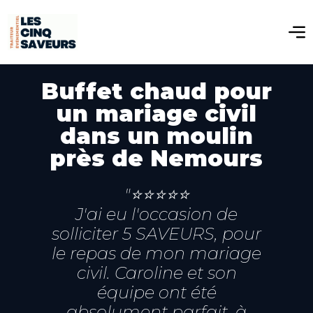
Buffet chaud pour
un mariage civil
dans un moulin
près de Nemours
"⭐️⭐️⭐️⭐️⭐️
J'ai eu l'occasion de
solliciter 5 SAVEURS, pour
le repas de mon mariage
civil. Caroline et son
équipe ont été
absolument parfait, à