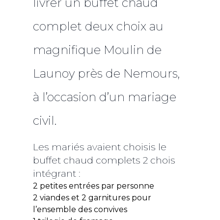
livrer un buffet chaud
on de
s
s avis
pe de
s
ds
s
e
terie
t
complet deux choix au
ffets
s avis.
on
ets
livrés
ence
ir plus
 sont
fing
ionante
 à
magnifique Moulin de
erie
ir plus
stés
le
Launoy près de Nemours,
usement
avoir
onnées.
ir plus
à l’occasion d’un mariage
ments
Accueil
eprises
civil.
ent
ison
Nos
ionnel
r à
ez-vous
ets
Les mariés avaient choisis le
prestations
s
ebleau,
ds
buffet chaud complets 2 chois
tes
u Maire
ils
gnages
ées
Nos
intégrant :
ou
vrez
ets
r à
et
apéritif
s
 sont
animations
es dans
2 petites entrées par personne
ons
toire,
nages
eau
 à
ntesque
t le
s par
2 viandes et 2 garnitures pour
res et
onne,
de
n
nts.
stés
Événements
an.
l’ensemble des convives
ons
ir plus
avoir
ir plus