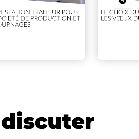
RESTATION TRAITEUR POUR
LE CHOIX D
OCIÉTÉ DE PRODUCTION ET
LES VŒUX D
OURNAGES
discuter