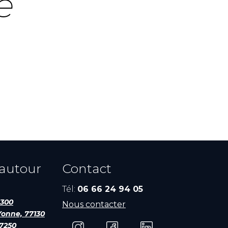
e
 autour
Contact
Tél:
06 66 24 94 05
7300
Nous contacter
Yonne, 77130
77250