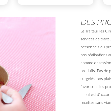
DES PR
Le Traiteur les C
services de trait
personnels ou pr
nos réalisations a
comme obsession p
produits. Pas de p
surgelés, nos plat
favorisons les pro
client est d’accor
recettes sans via