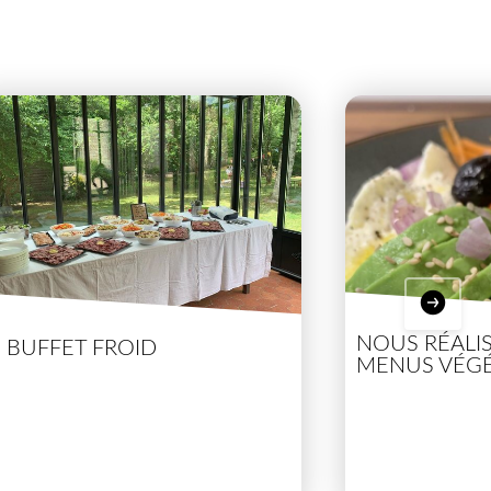
NOUS RÉALI
E BUFFET FROID
MENUS VÉGÉ