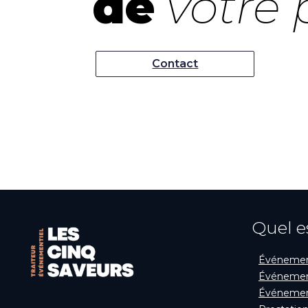
de
votre p
Contact
Quel e
Événement
Événement
Événement