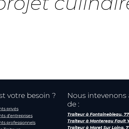
rojet culinair
st votre besoin ?
Nous intevenons
de :
s privés
Traiteur à Fontainebleau, 7
s d’entreprises
Traiteur à Montereau Fault 
s professionnels
Traiteur à Moret Sur Loing, 