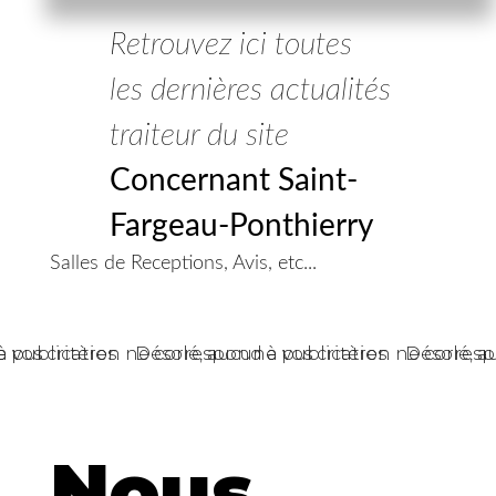
Retrouvez ici toutes
les dernières actualités
traiteur du site
Concernant Saint-
Fargeau-Ponthierry
Salles de Receptions, Avis, etc...
vos critères.
 publication ne correspond à vos critères.
Désolé, aucune publication ne correspo
Désolé, a
Nous