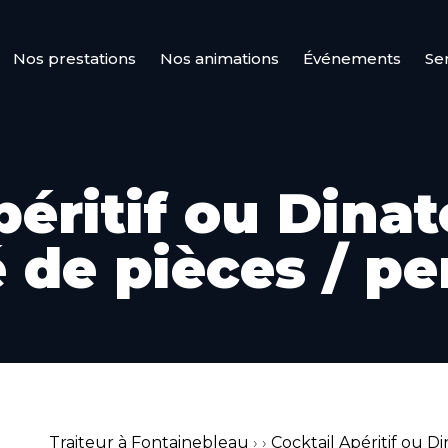
Nos prestations
Nos animations
Événements
Se
éritif ou Dinat
 de pièces / p
Traiteur à Fontainebleau
›
›
Cocktail Apéritif ou Di