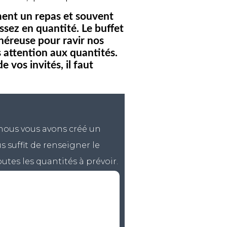
ment un repas et souvent
ssez en quantité. Le buffet
énéreuse pour ravir nos
s attention aux quantités.
 vos invités, il faut
, nous vous avons créé un
s suffit de renseigner le
utes les quantités à prévoir.