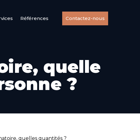
rvices
Références
Contactez-nous
oire, quelle
ersonne ?
natoire, quelles quantités ?