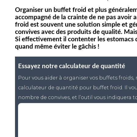
Organiser un buffet froid et plus générale
accompagné de la crainte de ne pas avoir a
froid est souvent une solution simple et g
convives avec des produits de qualité. Mai
Si effectivement il contenter les estomacs de
quand même éviter le gâchis !
Essayez notre calculateur de quantité
Pour vous aider à organiser vos buffets froids
calculateur de quantité pour buffet froid. Il vou
nombre de convives, et l’outil vous indiquera to