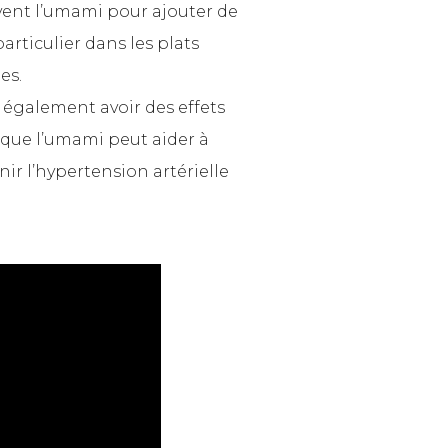
uvent l’umami pour ajouter de
articulier dans les plats
es.
t également avoir des effets
 que l’umami peut aider à
nir l’hypertension artérielle