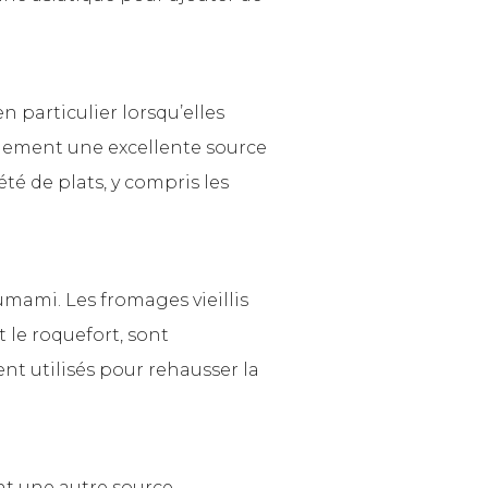
 particulier lorsqu’elles
lement une excellente source
té de plats, y compris les
mami. Les fromages vieillis
 le roquefort, sont
nt utilisés pour rehausser la
ont une autre source