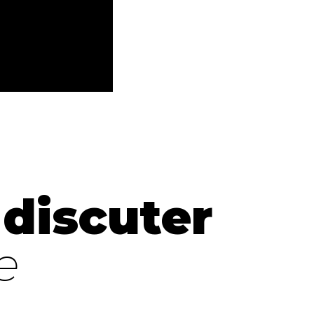
discuter
e