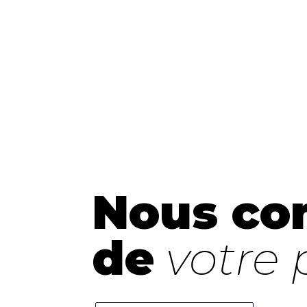
Nous con
de
votre p