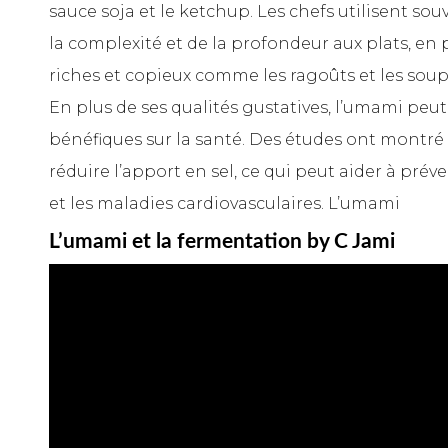
sauce soja et le ketchup. Les chefs utilisent so
la complexité et de la profondeur aux plats, en p
riches et copieux comme les ragoûts et les soup
En plus de ses qualités gustatives, l’umami peu
bénéfiques sur la santé. Des études ont montré
réduire l’apport en sel, ce qui peut aider à préve
et les maladies cardiovasculaires. L’umami
L’umami et la fermentation by C Jami